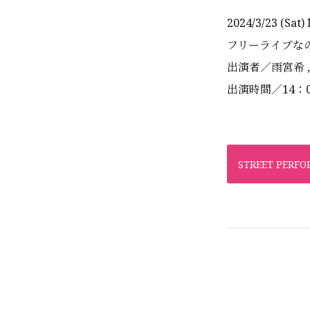
2024/3/23
(Sat
フリーライブな
出演者／雨宮希 ,
出演時間／14：0
STREET PERFO