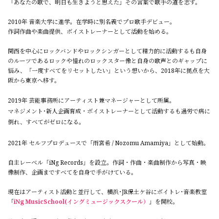
「あなたの歌で、明日も生きようと思えた」その言葉で歌手の道を志す。
2010年 音楽大学に進学。在学時に別名義でプロ歌手デビュー。
作詞作曲や楽曲提供、ボイストレーナーとして活動を始める。
関西を中心にロックバンドやロックシンガーとして精力的に活動するも自身
のルーツであるロックや憧れのロックスター像と自身の歌声とのギャップに
悩み、
「一度すべてをリセットしたい」という想いから、2018年に拠点を大
阪から東京へ移す。
2019年 芸能事務所にアーティスト兼マネージャーとして所属。
マネジメント･新人企画育成・ボイストレーナーとして活動するも過労で病に
倒れ、すべてがゼロになる。
2021年 セルフプロデュースで「雨宮希 / Nozomu Amamiya」として始動。
自主レーベル「iNg Records」を設立。作詞・作曲・楽曲制作から写真・映
像制作、企画まですべてを自身で手がけている。
現在はアーティスト活動と並行して、横浜･JR保土ケ谷にボイトレ･音楽教室
「
iNg MusicSchool(イングミュージックスクール）
」を開校。