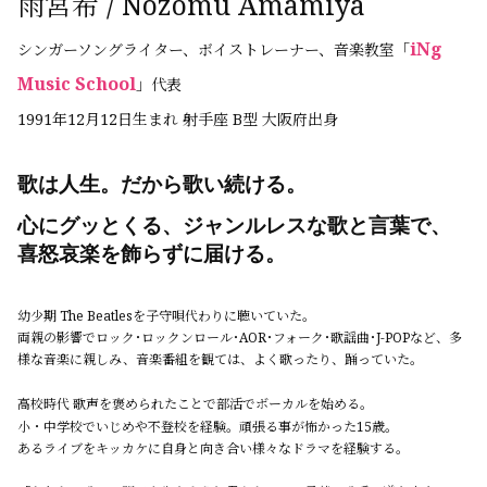
雨宮希 / Nozomu Amamiya
iNg
シンガーソングライター、ボイストレーナー、音楽教室「
Music School
」代表
1991年12月12日生まれ 射手座 B型 大阪府出身
歌は人生。だから歌い続ける。
心にグッとくる、ジャンルレスな歌と言葉で、
喜怒哀楽を飾らずに届ける。
幼少期 The Beatlesを子守唄代わりに聴いていた。
両親の影響でロック･ロックンロール･AOR･フォーク･歌謡曲･J-POPなど、多
様な音楽に親しみ、音楽番組を観ては、よく歌ったり、踊っていた。
高校時代 歌声を褒められたことで部活でボーカルを始める。
小・中学校でいじめや不登校を経験。頑張る事が
怖かった15歳。
あるライブをキッカケに自身と向き合い様々なドラマを経験する。