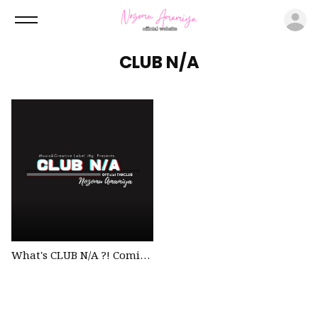
ロ
CLUB N/A
What's CLUB N/A ?! Coming soon...